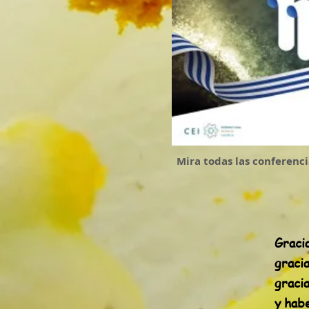
Mira todas las conferenc
Graci
graci
graci
y habe