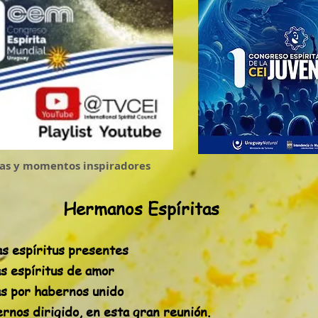
ias y momentos inspiradores
Hermanos Espíritas
as espíritus presentes
as espíritus de amor
as por habernos unido
rnos dirigido, en esta gran reunión.