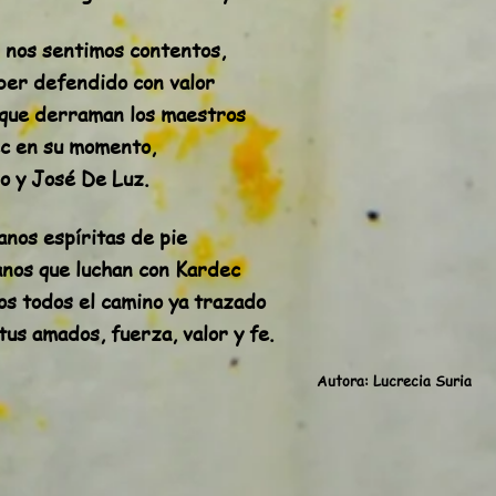
 nos sentimos contentos,
ber defendido con valor
z que derraman los maestros
c en su momento,
io y José De Luz.
nos espíritas de pie
nos que luchan con Kardec
os todos el camino ya trazado
itus amados, fuerza, valor y fe.
tora: Lucrecia Suria