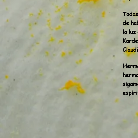
Todos
de ha
la lu
Karde
Claud
Herma
herma
sigam
espír
Au