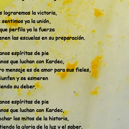
 lograremos la victoria,
 sentimos ya la unión,
que perfila ya la fuerza
enen las escuelas en su preparación.
nos espíritas de pie
nos que luchan con Kardec,
ro mensaje es de amor para sus fieles,
riunfen y se esmeren
iendo su deber.
nos espíritas de pie
nos que luchan con Kardec,
char los mitos de la historia,
iendo la gloria de la luz y el saber.