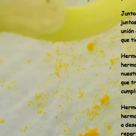
Juntos
juntos
unión 
que ti
Herma
herma
nuest
que t
cumpl
Herma
herma
a dese
repart